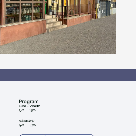
Program
Luni – Vineri:
00
00
8
— 18
Sâmbătă:
00
00
9
— 13