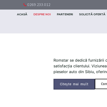
0269.233.012
ACASĂ
DESPRE NOI
PARTENERI
SOLICITĂ OFERTĂ
Romstar se dedică furnizării 
satisfacția clientului. Viziun
pieselor auto din Sibiu, oferind
Con
Citește mai mult