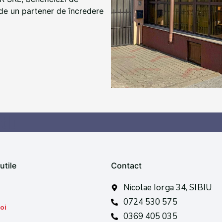
ri de un partener de încredere
tlu
utile
Contact
Nicolae Iorga 34, SIBIU
0724 530 575
oi
0369 405 035