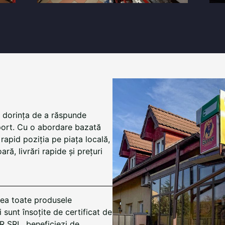
n dorința de a răspunde
mport. Cu o abordare bazată
rapid poziția pe piața locală,
ră, livrări rapide și prețuri
ceea toate produsele
 sunt însoțite de certificat de
 SRL, beneficiezi de